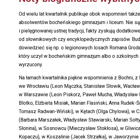
Od wielu lat kwartalnik publikuje obok wspomnień takż
absolwentów bocheńskiego gimnazjum i liceum. Nie są 
i pielęgnowanej ustnej tradycji, fakty zyskują dodatko
od słownikowych czy encyklopedycznych zapisów. Bud
dowiedzieć się np. o legionowych losach Romana Grode
który uczył w bocheńskim gimnazjum albo o szkolnych la
wyrzucony.
Na łamach kwartalnika piękne wspomnienia z Bochni, z l
we Wrocławiu (Leon Mączka, Stanisław Słowik, Wacław Ko
w Warszawie (Leon Piskorz, Paweł Mucha, Władysław K
Blotko, Elżbieta Misiak, Marian Flasiński, Anna Rudek
Tomasz Radwan-Wiński), w Kętach (Olga Chylowa), w Cz
(Barbara Marszałek, Władysław Stawiarski, Marian Sołty
Słonina), w Sosnowcu (Mieczysław Stokłosa), w Gliwica
Kopaczu), w Koszalinie (Jacek Strzałka), w Jaworzynie 