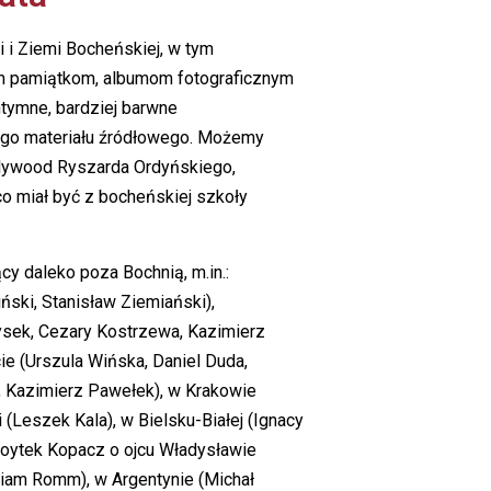
i i Ziemi Bocheńskiej, w tym
nym pamiątkom, albumom fotograficznym
ntymne, bardziej barwne
ego materiału źródłowego. Możemy
ollywood Ryszarda Ordyńskiego,
co miał być z bocheńskiej szkoły
cy daleko poza Bochnią, m.in.:
ński, Stanisław Ziemiański),
ysek, Cezary Kostrzewa, Kazimierz
ie (Urszula Wińska, Daniel Duda,
, Kazimierz Pawełek), w Krakowie
 (Leszek Kala), w Bielsku-Białej (Ignacy
(Woytek Kopacz o ojcu Władysławie
iriam Romm), w Argentynie (Michał