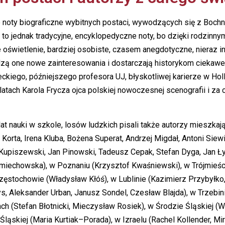
e noty biograficzne wybitnych postaci, wywodzących się z Bochn
to jednak tradycyjne, encyklopedyczne noty, bo dzięki rodzin
we oświetlenie, bardziej osobiste, czasem anegdotyczne, nieraz i
zą one nowe zainteresowania i dostarczają historykom ciekaw
ckiego, późniejszego profesora UJ, błyskotliwej karierze w H
tach Karola Frycza ojca polskiej nowoczesnej scenografii i za 
at nauki w szkole, losów ludzkich pisali także autorzy mieszkają
rta, Irena Kluba, Bożena Superat, Andrzej Migdał, Antoni Siewi
upiszewski, Jan Pinowski, Tadeusz Cepak, Stefan Dyga, Jan Ł
-Śmiechowska), w Poznaniu (Krzysztof Kwaśniewski), w Trójmieśc
ęstochowie (Władysław Kłóś), w Lublinie (Kazimierz Przybyłko
s, Aleksander Urban, Janusz Sondel, Czesław Blajda), w Trzebini
ch (Stefan Błotnicki, Mieczysław Rosiek), w Środzie Śląskiej 
Śląskiej (Maria Kurtiak–Porada), w Izraelu (Rachel Kollender, M