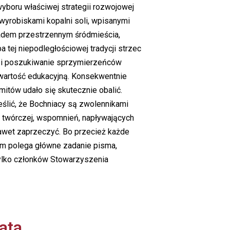
wyboru właściwej strategii rozwojowej
wyrobiskami kopalni soli, wpisanymi
ładem przestrzennym śródmieścia,
 tej niepodległościowej tradycji strzec
ty i poszukiwanie sprzymierzeńców
wartość edukacyjną. Konsekwentnie
itów udało się skutecznie obalić.
eślić, że Bochniacy są zwolennikami
 twórczej, wspomnień, napływających
nawet zaprzeczyć. Bo przecież każde
ym polega główne zadanie pisma,
 tylko członków Stowarzyszenia
ata