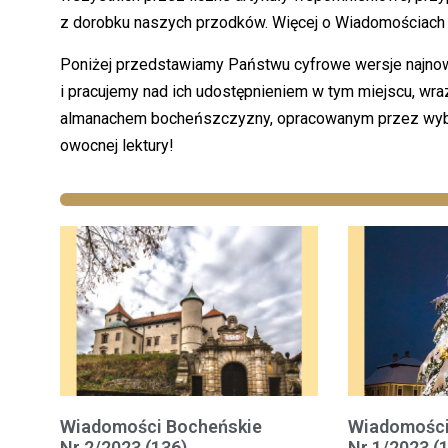
z dorobku naszych przodków. Więcej o Wiadomościac
Poniżej przedstawiamy Państwu cyfrowe wersje najnow
i pracujemy nad ich udostępnieniem w tym miejscu, wra
almanachem bocheńszczyzny, opracowanym przez wybit
owocnej lektury!
Wiadomości Bocheńskie
Wiadomości
Nr 2/2023 (136)
Nr 1/2023 (