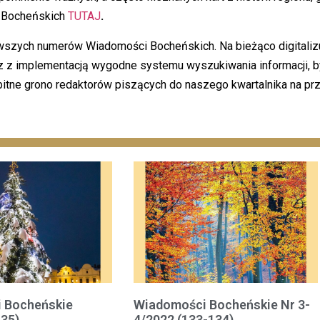
h Bocheńskich
TUTAJ
.
szych numerów Wiadomości Bocheńskich. Na bieżąco digitalizu
z z implementacją wygodne systemu wyszukiwania informacji, by
ne grono redaktorów piszących do naszego kwartalnika na prz
 Bocheńskie
Wiadomości Bocheńskie Nr 3-
135)
4/2022 (133-134)