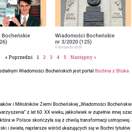
 Bocheńskie
Wiadomości Bocheńskie
26)
nr 3/2020 (125)
6 listopada 2020
« Poprzedni
1
2
3
4
5
Następny »
dialnym Wiadomości Bocheńskich jest portal
Bochnia z Bliska
niaków i Miłośników Ziemi Bocheńskiej „Wiadomości Bocheńskie
zyszenia” z lat 60. XX wieku, jakkolwiek w zupełnie innej szac
, która w Polsce skończyła się z chwilą transformacji ustrojowe
ki i świata, najstarsze wśród ukazujących się w Bochni tytułów. 