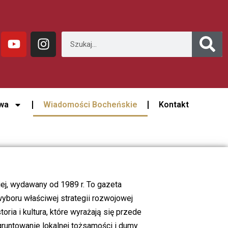
wa
Wiadomości Bocheńskie
Kontakt
ej, wydawany od 1989 r. To g
azeta
wyboru właściwej strategii rozwojowej
ria i kultura, które wyrażają się przede
gruntowanie lokalnej tożsamości i dumy