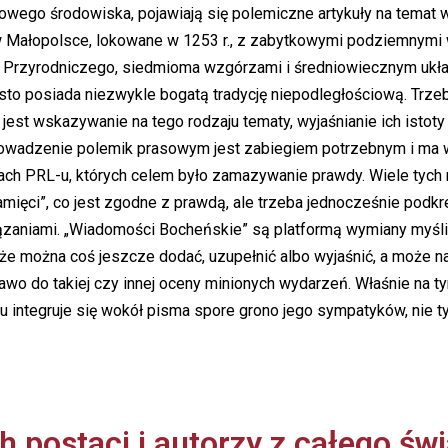
scowego środowiska, pojawiają się polemiczne artykuły na temat 
t w Małopolsce, lokowane w 1253 r., z zabytkowymi podziemnymi 
 i Przyrodniczego, siedmioma wzgórzami i średniowiecznym uk
to posiada niezwykle bogatą tradycję niepodległościową. Trzeba
y jest wskazywanie na tego rodzaju tematy, wyjaśnianie ich isto
powadzenie polemik prasowym jest zabiegiem potrzebnym i ma 
h PRL-u, których celem było zamazywanie prawdy. Wiele tych m
amięci”, co jest zgodne z prawdą, ale trzeba jednocześnie podkr
ązaniami. „Wiadomości Bocheńskie” są platformą wymiany myśli
 że można coś jeszcze dodać, uzupełnić albo wyjaśnić, a może 
wo do takiej czy innej oceny minionych wydarzeń. Właśnie na t
emu integruje się wokół pisma spore grono jego sympatyków, nie
h postaci i autorzy z całego świ