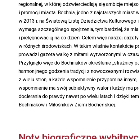
regionalnej, w której odzwierciedlają się ambicje miej
i promocji miasta. Bochnia, jedno z najstarszych mias
w 2013 r. na Światową Listę Dziedzictwa Kulturowego
wymaga szczególnego spojrzenia, tym bardziej, że mias
i pielęgnować ją na co dzień. Celem więc naszej gazet
w różnych środowiskach. W takim właśnie kontekście 
prowadzi gazeta walkę z mitami wytworzonymi w czasac
Przylgnęło więc do Bochniaków określenie „strażnicy p
harmonijnego godzenia tradycji z nowoczesnymi rozwi
z wielu stron, a każde wspomnienie przypomina innym,
wspomnienie ma swój subiektywny walor i każdy ma pra
docierania do prawdy nawet po wielu latach i dzięki t
Bochniaków i Miłośników Ziemi Bocheńskiej.
Noty biograficzne wybitnyc