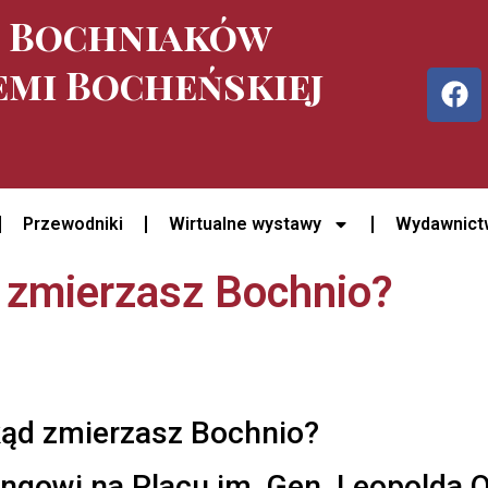
e Bochniaków
emi Bocheńskiej
Przewodniki
Wirtualne wystawy
Wydawnict
 zmierzasz Bochnio?
ąd zmierzasz Bochnio?
ingowi na Placu im. Gen. Leopolda 