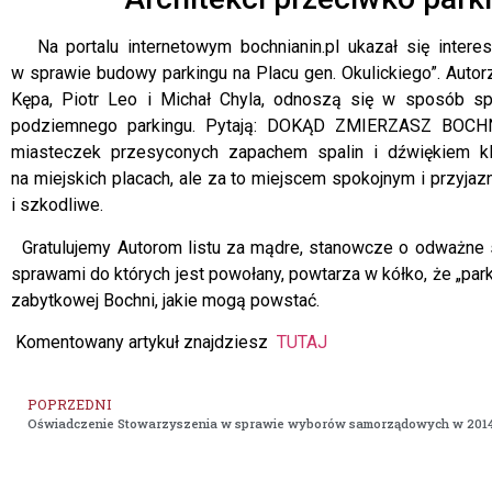
Na portalu internetowym bochnianin.pl ukazał się interes
w sprawie budowy parkingu na Placu gen. Okulickiego”. Autorzy
Kępa, Piotr Leo i Michał Chyla, odnoszą się w sposób sp
podziemnego parkingu. Pytają: DOKĄD ZMIERZASZ BOCHN
miasteczek przesyconych zapachem spalin i dźwiękiem 
na miejskich placach, ale za to miejscem spokojnym i przyja
i szkodliwe.
Gratulujemy Autorom listu za mądre, stanowcze o odważne s
sprawami do których jest powołany, powtarza w kółko, że „par
zabytkowej Bochni, jakie mogą powstać.
Komentowany artykuł znajdziesz
TUTAJ
POPRZEDNI
Oświadczenie Stowarzyszenia w sprawie wyborów samorządowych w 2014 