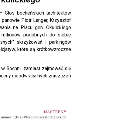
 – Głos bocheńskich architektów
z panowie Piotr Langer, Krzysztof
ania na Placu gen. Okulickiego
milionów podobnych do siebie
nych” skrzyżowań i parkingów
icjatyw, które są krótkowzroczne
 w Bochni, zamiast zajmować się
i oceny nieodwracalnych zniszczeń
NASTĘPNY
numer 3(102) Wiadomosci Bocheńskich