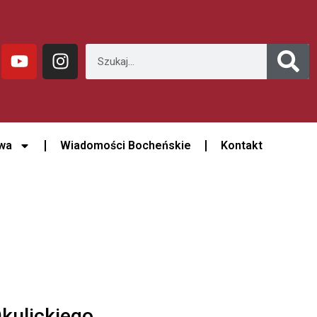
wa
Wiadomości Bocheńskie
Kontakt
Okulickiego