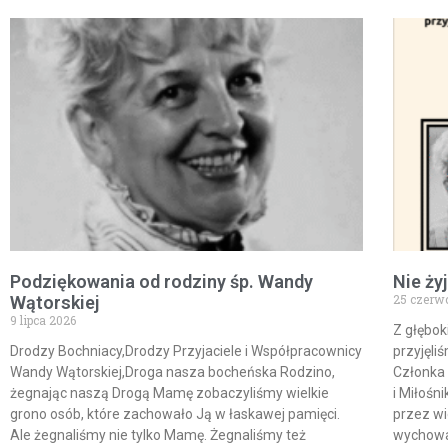
Podziękowania od rodziny śp. Wandy
Nie ży
25 czerw
Wątorskiej
9 lipca 2026
Z głębok
Drodzy Bochniacy,Drodzy Przyjaciele i Współpracownicy
przyjęli
Wandy Wątorskiej,Droga nasza bocheńska Rodzino,
Członka
żegnając naszą Drogą Mamę zobaczyliśmy wielkie
i Miłośn
grono osób, które zachowało Ją w łaskawej pamięci.
przez wi
Ale żegnaliśmy nie tylko Mamę. Żegnaliśmy też
wychowa