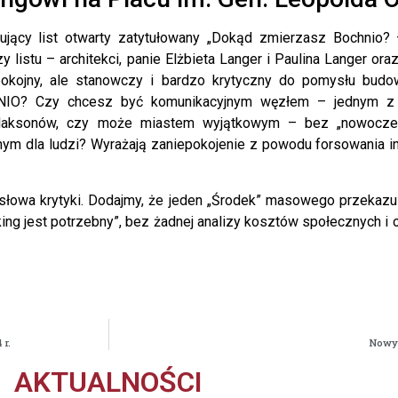
ujący list otwarty zatytułowany „Dokąd zmierzasz Bochnio?
 listu – architekci, panie Elżbieta Langer i Paulina Langer ora
okojny, ale stanowczy i bardzo krytyczny do pomysłu budow
IO? Czy chcesz być komunikacyjnym węzłem – jednym z 
klaksonów, czy może miastem wyjątkowym – bez „nowoczes
znym dla ludzi? Wyrażają zaniepokojenie z powodu forsowania in
łowa krytyki. Dodajmy, że jeden „Środek” masowego przekazu
king jest potrzebny”, bez żadnej analizy kosztów społecznych 
r.
Nowy 
AKTUALNOŚCI