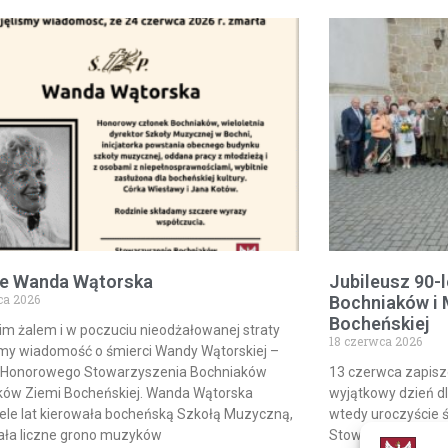
je Wanda Wątorska
Jubileusz 90-
ca 2026
Bochniaków i 
Bocheńskiej
im żalem i w poczuciu nieodżałowanej straty
18 czerwca 2026
śmy wiadomość o śmierci Wandy Wątorskiej –
 Honorowego Stowarzyszenia Bochniaków
13 czerwca zapisze 
ików Ziemi Bocheńskiej. Wanda Wątorska
wyjątkowy dzień dl
ele lat kierowała bocheńską Szkołą Muzyczną,
wtedy uroczyście ś
ła liczne grono muzyków
Stowarzyszenia Bo