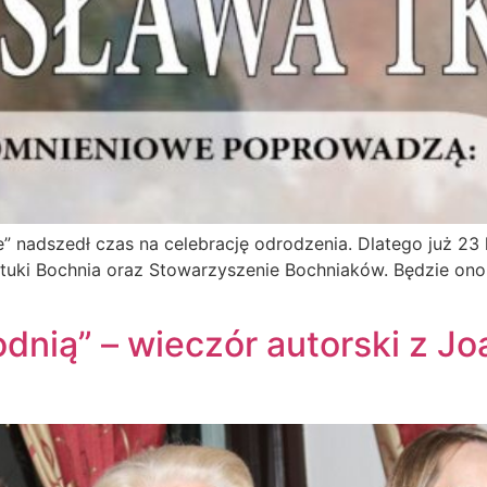
ie” nadszedł czas na celebrację odrodzenia. Dlatego już 2
Sztuki Bochnia oraz Stowarzyszenie Bochniaków. Będzie o
odnią” – wieczór autorski z J