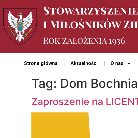
Stowarzyszeni
i Miłośników Zi
Rok założenia 1936
Strona główna
Aktualności
O nas
Tag:
Dom Bochni
Zaproszenie na LICE