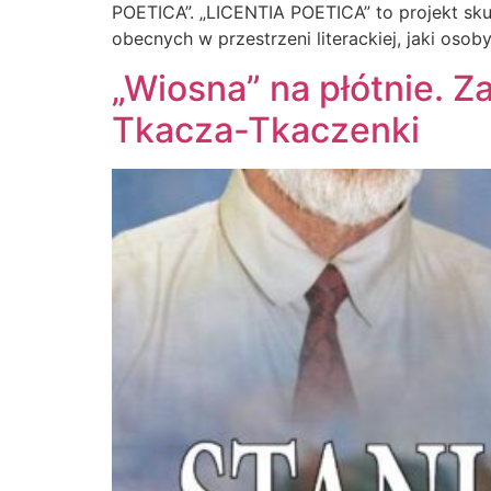
POETICA”. „LICENTIA POETICA” to projekt sk
obecnych w przestrzeni literackiej, jaki osoby
„Wiosna” na płótnie. 
Tkacza-Tkaczenki