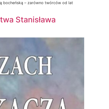
ią bocheńską – zarówno twórców od lat
stwa Stanisława