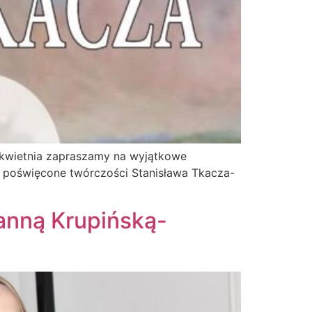
3 kwietnia zapraszamy na wyjątkowe
no poświęcone twórczości Stanisława Tkacza-
oanną Krupińską-