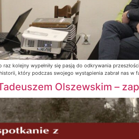
az kolejny wypełniły się pasją do odkrywania przeszłośc
istorii, który podczas swojego wystąpienia zabrał nas w 
z Tadeuszem Olszewskim – zap