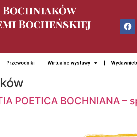
e Bochniaków
emi Bocheńskiej
Przewodniki
Wirtualne wystawy
Wydawnict
aków
NTIA POETICA BOCHNIANA – s