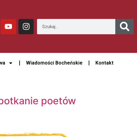
wa
Wiadomości Bocheńskie
Kontakt
potkanie poetów